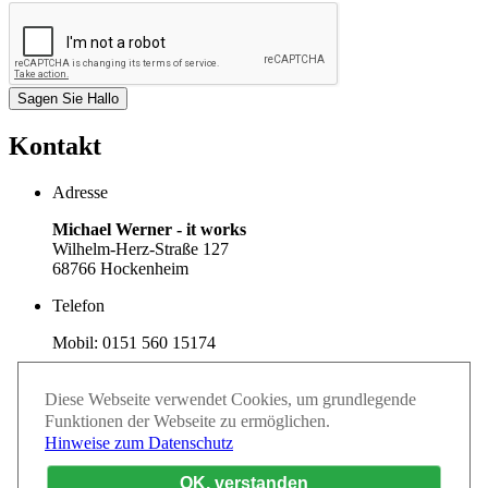
Kontakt
Adresse
Michael Werner - it works
Wilhelm-Herz-Straße 127
68766
Hockenheim
Telefon
Mobil:
0151 560 15174
E-Mail / Web
Diese Webseite verwendet Cookies, um grundlegende
m.werner@mw-itworks.de
Funktionen der Webseite zu ermöglichen.
www.mw-itworks.de
Hinweise zum Datenschutz
OK, verstanden